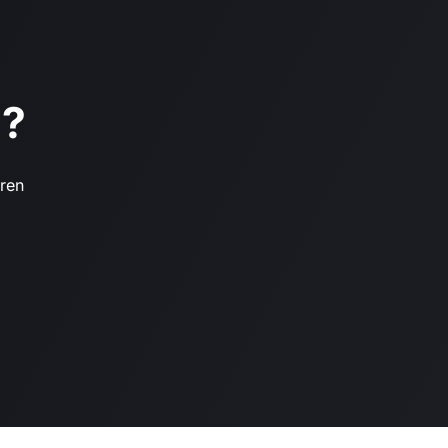
n?
ren