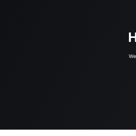
H
Wen