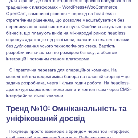
Для України, де багато e-commerce проєктів побудовано на
традиційних платформах – WordPress+WooCommerce,
OpenCart, самописні рішення – перехід на headless є
стратегічним рішенням, що дозволяє масштабуватися без
переписування всієї системи з нуля. Особливо актуально для
бізнесів, що планують вихід на міжнародні ринки: headless
спрощує адаптацію під різні мови, валюти та платіжні шлюзи
без дублювання усього технологічного стека.
Вартість
розробки
визначається не розміром бізнесу, а обсягом
інтеграцій і поточним станом платформи.
Є і практична перевага для операційної команди. На
монолітній платформі зміна банера на головній сторінці – це
задача розробника, черга і кілька годин роботи. На headless-
архітектурі маркетолог може змінити контент сам через CMS-
інтерфейс за лічені хвилини.
Тренд №10: Омніканальність та
уніфікований досвід
Покупець просто взаємодіє з брендом через той інтерфейс,
який зручний у конкретний момент. Побачив товар у