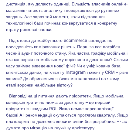
дистанція, яку долають одиниці. Більшість власників онлайн-
магазинів читають аналітику і повертаються до рутинних
завдань. Але зараз той момент, коли відставання
технологічної бази починає конвертуватися в конкретну
втрату ринкової частки.
Підготовка до майбутнього ecommerce виглядає як
послідовність вимірюваних рішень. Перш за все потрібен
чесний аудит поточного стану. Яка частка трафіку мобільна і
яка конверсія на мобільному порівняно з десктопом? Скільки
часу займає виведення нової фічі? Чи є уніфікована база
клієнтських даних, чи клієнт у Instagram і клієнт у CRM – різні
записи? Де обривається зв’язок між каналами і на якому
етапі воронки найбільше відтоку?
Відповіді на ці питання дають пріоритети. Якщо мобільна
конверсія критично нижча за десктопну – це перший
пріоритет із швидким ROI. Якщо немає персоналізації –
базові AI-рекомендації окупаються протягом кварталу. Якщо
платформа не дозволяє вносити зміни без розробника – час
думати про міграцію на гнучкішу архітектуру.