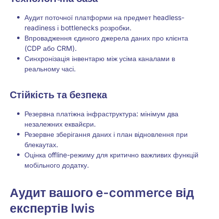
Аудит поточної платформи на предмет headless-
readiness і bottlenecks розробки.
Впровадження єдиного джерела даних про клієнта
(CDP або CRM).
Синхронізація інвентарю між усіма каналами в
реальному часі.
Стійкість та безпека
Резервна платіжна інфраструктура: мінімум два
незалежних еквайєри.
Резервне зберігання даних і план відновлення при
блекаутах.
Оцінка offline-режиму для критично важливих функцій
мобільного додатку.
Аудит вашого e-commerce від
експертів Iwis