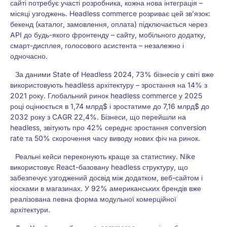
сайті потребує участі розробника, кожна нова інтеграція –
місяці узгоджень. Headless commerce розриває цей зв’язок:
бекенд (каталог, замовлення, оплата) підключається через
API до будь-якого фронтенду – сайту, мобільного додатку,
смарт-дисплея, голосового асистента – незалежно і
одночасно.
За даними State of Headless 2024, 73% бізнесів у світі вже
використовують headless архітектуру – зростання на 14% з
2021 року. Глобальний ринок headless commerce у 2025
році оцінюється в 1,74 млрд$ і зростатиме до 7,16 млрд$ до
2032 року з CAGR 22,4%. Бізнеси, що перейшли на
headless, звітують про 42% середнє зростання conversion
rate та 50% скорочення часу виводу нових фіч на ринок.
Реальні кейси переконують краще за статистику. Nike
використовує React-базовану headless структуру, що
забезпечує узгоджений досвід між додатком, веб-сайтом і
кіосками в магазинах. У 92% американських брендів вже
реалізована певна форма модульної комерційної
архітектури.