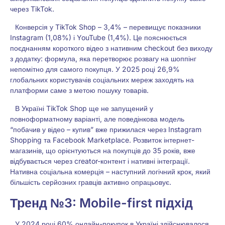
через TikTok.
Конверсія у TikTok Shop – 3,4% – перевищує показники
Instagram (1,08%) і YouTube (1,4%). Це пояснюється
поєднанням короткого відео з нативним checkout без виходу
з додатку: формула, яка перетворює розвагу на шоппінг
непомітно для самого покупця. У 2025 році 26,9%
глобальних користувачів соціальних мереж заходять на
платформи саме з метою пошуку товарів.
В Україні TikTok Shop ще не запущений у
повноформатному варіанті, але поведінкова модель
“побачив у відео – купив” вже прижилася через Instagram
Shopping та Facebook Marketplace. Розвиток інтернет-
магазинів, що орієнтуються на покупців до 35 років, вже
відбувається через creator-контент і нативні інтеграції.
Нативна соціальна комерція – наступний логічний крок, який
більшість серйозних гравців активно опрацьовує.
Тренд №3: Mobile-first підхід
У 2024 році 60% онлайн-покупок в Україні здійснювалося