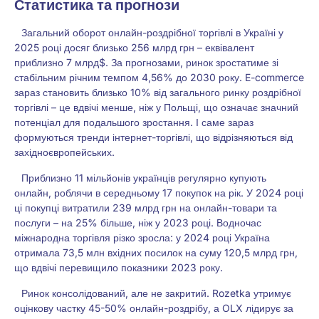
Статистика та прогнози
Загальний оборот онлайн-роздрібної торгівлі в Україні у
2025 році досяг близько 256 млрд грн – еквівалент
приблизно 7 млрд$. За прогнозами, ринок зростатиме зі
стабільним річним темпом 4,56% до 2030 року. E-commerce
зараз становить близько 10% від загального ринку роздрібної
торгівлі – це вдвічі менше, ніж у Польщі, що означає значний
потенціал для подальшого зростання. І саме зараз
формуються тренди інтернет-торгівлі, що відрізняються від
західноєвропейських.
Приблизно 11 мільйонів українців регулярно купують
онлайн, роблячи в середньому 17 покупок на рік. У 2024 році
ці покупці витратили 239 млрд грн на онлайн-товари та
послуги – на 25% більше, ніж у 2023 році. Водночас
міжнародна торгівля різко зросла: у 2024 році Україна
отримала 73,5 млн вхідних посилок на суму 120,5 млрд грн,
що вдвічі перевищило показники 2023 року.
Ринок консолідований, але не закритий. Rozetka утримує
оцінкову частку 45-50% онлайн-роздрібу, а OLX лідирує за