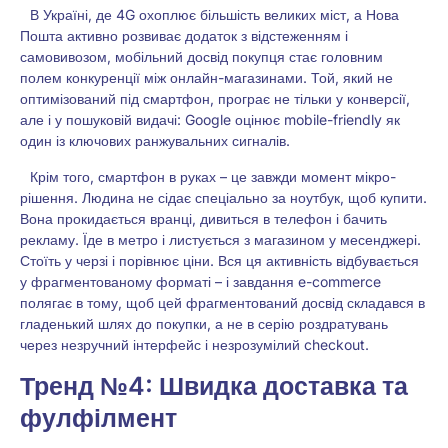
В Україні, де 4G охоплює більшість великих міст, а Нова
Пошта активно розвиває додаток з відстеженням і
самовивозом, мобільний досвід покупця стає головним
полем конкуренції між онлайн-магазинами. Той, який не
оптимізований під смартфон, програє не тільки у конверсії,
але і у пошуковій видачі: Google оцінює mobile-friendly як
один із ключових ранжувальних сигналів.
Крім того, смартфон в руках – це завжди момент мікро-
рішення. Людина не сідає спеціально за ноутбук, щоб купити.
Вона прокидається вранці, дивиться в телефон і бачить
рекламу. Їде в метро і листується з магазином у месенджері.
Стоїть у черзі і порівнює ціни. Вся ця активність відбувається
у фрагментованому форматі – і завдання e-commerce
полягає в тому, щоб цей фрагментований досвід складався в
гладенький шлях до покупки, а не в серію роздратувань
через незручний інтерфейс і незрозумілий checkout.
Тренд №4: Швидка доставка та
фулфілмент