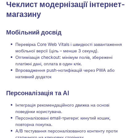
Чеклист модернізації інтернет-
магазину
Мобільний досвід
Перевірка Core Web Vitals і швидкості завантаження
мобільної версії (ціль – менше 3 секунд).
Оптимізація checkout: мінімум полів, збережені
платіжні дані, оплата в один клік.
Впровадження push-нотифікацій через PWA або
нативний додаток
Персоналізація та AI
Інтеграція рекомендаційного движка на основі
поведінки користувача.
Персоналізовані email-тригери: кинутий кошик,
повторна покупка.
A/B тестування персоналізованого контенту проти
статичного на ключових сторінках.