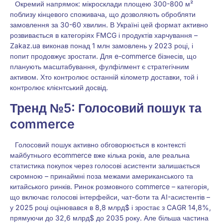
Окремий напрямок: мікросклади площею 300-800 м²
поблизу кінцевого споживача, що дозволяють обробляти
замовлення за 30-60 хвилин. В Україні цей формат активно
розвивається в категоріях FMCG і продуктів харчування –
Zakaz.ua виконав понад 1 млн замовлень у 2023 році, і
попит продовжує зростати. Для e-commerce бізнесів, що
планують масштабування, фулфілмент є стратегічним
активом. Хто контролює останній кілометр доставки, той і
контролює клієнтський досвід.
Тренд №5: Голосовий пошук та
commerce
Голосовий пошук активно обговорюється в контексті
майбутнього ecommerce вже кілька років, але реальна
статистика покупок через голосові асистенти залишається
скромною – принаймні поза межами американського та
китайського ринків. Ринок розмовного commerce – категорія,
що включає голосові інтерфейси, чат-боти та AI-асистентів –
у 2025 році оцінювався в 8,8 млрд$ і зростає з CAGR 14,8%,
прямуючи до 32,6 млрд$ до 2035 року. Але більша частина