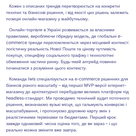
Кожен з описаних трендів перетворюється на конкретні
технічні та бізнесові рішення, і від якості цих рішень залежить
позиція онлайн-магазину у майбутньому.
Онлайн-торгівля в Україні розвивається за власними
правилами, виробляючи гібридну модель, де глобальні e-
commerce тренди переломлюються через місцевий контекст:
логістичну реальність Нової Пошти та цінову чутливість
покупця, специфіку соціального трафіку і технологічні
обмеження частини ринку. Будь-який апгрейд повинен
починатися з розуміння цього контексту.
Команда Iwis спеціалізується на
e-commerce рішеннях
для
бізнесів різного масштабу – від першої MVP-версії інтернет-
магазину до архітектурної перебудови великих платформ під
headless-стандарт. Ми проводимо технічний аудит поточного
рішення, визначаємо вузькі місця, що гальмують конверсію і
масштабування, і пропонуємо дорожню карту змін з
реалістичними термінами та бюджетами. Перший крок
завжди однаковий: чесна оцінка того, де ви зараз – і що
реально можна змінити вже завтра.