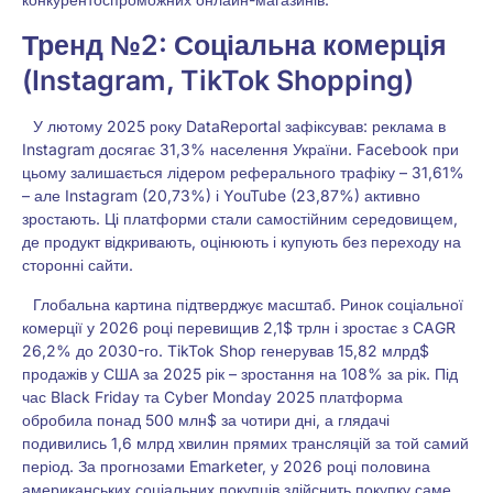
Тренд №2: Соціальна комерція
(Instagram, TikTok Shopping)
У лютому 2025 року DataReportal зафіксував: реклама в
Instagram досягає 31,3% населення України. Facebook при
цьому залишається лідером реферального трафіку – 31,61%
– але Instagram (20,73%) і YouTube (23,87%) активно
зростають. Ці платформи стали самостійним середовищем,
де продукт відкривають, оцінюють і купують без переходу на
сторонні сайти.
Глобальна картина підтверджує масштаб. Ринок соціальної
комерції у 2026 році перевищив 2,1$ трлн і зростає з CAGR
26,2% до 2030-го. TikTok Shop генерував 15,82 млрд$
продажів у США за 2025 рік – зростання на 108% за рік. Під
час Black Friday та Cyber Monday 2025 платформа
обробила понад 500 млн$ за чотири дні, а глядачі
подивились 1,6 млрд хвилин прямих трансляцій за той самий
період. За прогнозами Emarketer, у 2026 році половина
американських соціальних покупців здійснить покупку саме