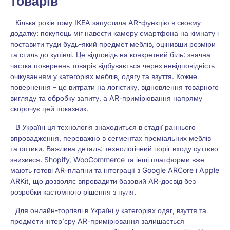
товарів
Кілька років тому IKEA запустила AR-функцію в своєму
додатку: покупець міг навести камеру смартфона на кімнату і
поставити туди будь-який предмет меблів, оцінивши розміри
та стиль до купівлі. Це відповідь на конкретний біль: значна
частка повернень товарів відбувається через невідповідність
очікуванням у категоріях меблів, одягу та взуття. Кожне
повернення – це витрати на логістику, відновлення товарного
вигляду та обробку запиту, а AR-примірювання напряму
скорочує цей показник.
В Україні ця технологія знаходиться в стадії раннього
впровадження, переважно в сегментах преміальних меблів
та оптики. Важлива деталь: технологічний поріг входу суттєво
знизився. Shopify, WooCommerce та інші платформи вже
мають готові AR-плагіни та інтеграції з Google ARCore і Apple
ARKit, що дозволяє впровадити базовий AR-досвід без
розробки кастомного рішення з нуля.
Для онлайн-торгівлі в Україні у категоріях одяг, взуття та
предмети інтер’єру AR-примірювання залишається