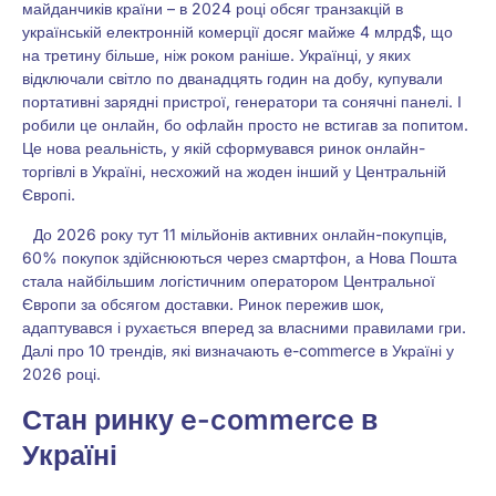
майданчиків країни – в 2024 році обсяг транзакцій в
українській електронній комерції досяг майже 4 млрд$, що
на третину більше, ніж роком раніше. Українці, у яких
відключали світло по дванадцять годин на добу, купували
портативні зарядні пристрої, генератори та сонячні панелі. І
робили це онлайн, бо офлайн просто не встигав за попитом.
Це нова реальність, у якій сформувався ринок онлайн-
торгівлі в Україні, несхожий на жоден інший у Центральній
Європі.
До 2026 року тут 11 мільйонів активних онлайн-покупців,
60% покупок здійснюються через смартфон, а Нова Пошта
стала найбільшим логістичним оператором Центральної
Європи за обсягом доставки. Ринок пережив шок,
адаптувався і рухається вперед за власними правилами гри.
Далі про 10 трендів, які визначають e-commerce в Україні у
2026 році.
Стан ринку e-commerce в
Україні