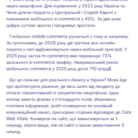
через смартфони. Для порівняння: у 2022 році Україна та
Чехія ділили першість у Центральній і Східній Європі з
показником мобільного e-commerce у 43%. За два роки
цифра суттєво зросла і продовжує зростати.
Глобально mobile commerce рухається у тому ж напрямку.
За прогнозами, до 2028 року дві третини всіх онлайн-
покупок у світі відбуватимуться через мобільний пристрій. У
2025 році частка m-commerce вже перевищує 73%
загального e-commerce трафіку. Американський ринок
мобільного commerce у 2025 році досяг 710 млрд$.
Що це означає для реального бізнесу в Україні? Мова йде
про архітектурне рішення, де весь шлях від лендингу до
оплати спроектований із пріоритетом смартфона: одна
кнопка замість форми з п’ятнадцяти полів, збережена
платіжна інформація, push-сповіщення як основний
комунікаційний канал, прискорені сторінки відповідно до Core
Web Vitals. Конверсія на сайті, що завантажується за 1
секунду, втричі вища, ніж на сайті з часом завантаження 5
секунд.