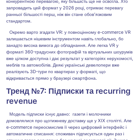
конкурентною перевагою, яку більшість ще не освоїла. Хто
запровадить цей формат у 2026 році, отримає перевагу
ранньої більшості перш, ніж він стане обов’язковим
стандартом.
Окремо варто згадати VR: у повноцінному e-commerce VR
залишається нішевим інструментом навіть глобально, бо
занадто висока вимога до обладнання. Але легка VR у
форматі 360-градусних фотографій та віртуальних шоурумів
вже цілком доступна і дає результат у категоріях нерухомості,
меблів та автомобілів. Деякі українські девелопери вже
реалізують 3D-тури по квартирах у форматі, що
відкривається прямо у браузері смартфона.
Тренд №7: Підписки та recurring
revenue
Модель підписки існує давно: газети і молочники
домовлялися про щотижневу доставку ще у XIX столітті. Але
e-commerce переосмислив її через цифровий інтерфейс і
автоматичне списання: споживач підписується один раз і