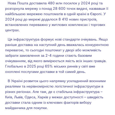
Нова Пошта доставила 480 млн посилок у 2024 році та
розгорнула мережу з понад 28 600 точок видачі, назвавши її
найбільшою мережею поштоматів в одній країні в Європі. У
2024 році до мережі додалося 8 410 нових пристроїв,
встановлених переважно у житлових комплексах і торгових
центрах.
Ця інфраструктура формує нові стандарти очікувань. Якщо
раніше доставка на наступний день вважалась конкурентною
перевагою, то сьогодні поштомат у дворі або можливість
забрати замовлення за 2-4 години стають базовим
очікуванням, від якого вимірюється якість всіх інших гравців.
Глобально в 2025 році 65% міських ринків у світі вже
охоплені послугами доставки в той самий день.
В Україні розвиток цього напрямку ускладнений воєнними
реаліями та нерівномірністю логістичної інфраструктури в
різних регіонах. Але там, де є стабільна інфраструктура –
Київ, Львів, Одеса, Харків у межах доступності – швидкість
доставки стала одним із ключових факторів вибору
майданчика для покупки.