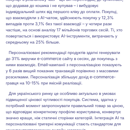
що додавав до кошика і не купував – і вибудовує
індивідуальний шлях від першого кліку до оплати. Покупці,
що взаємодіяли з AI-чатом, здійснюють покупку у 12,3%
випадків проти 3,1% без такої взаємодії – у чотири рази
частіше, на основі аналізу 17 мільйонів торгових сесій. Ті, хто
повертається і використовує AI-інструменти, витрачають у
середньому на 25% більше.
Персоналізовані рекомендації продуктів здатні генерувати
до 31% виручки e-commerce сайту в сесіях, де покупець з
ними взаємодіє. Email-кампанії з персоналізацією показують
у 6 разів вищий показник транзакцій порівняно з масовими
розсилками. Персоналізація збільшує дохід e-commerce-
гравця на 10-15% при якісній реалізації.
Для українського ринку це особливо актуально в умовах
підвищеної цінової чутливості покупців. Система, здатна у
потрібний момент запропонувати правильний товар за ціною,
що відповідає конкретному профілю користувача, конвертує
значно краще, ніж статичні сторінки категорій. Інтеграція AI та
персоналізовані тригерні комунікації стають стандартом для
конкурентоспроможних онлайн-магазинів.