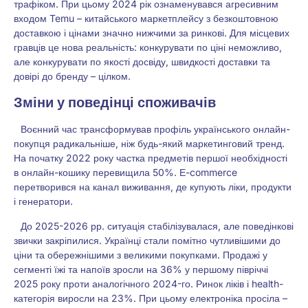
трафіком. При цьому 2024 рік ознаменувався агресивним
входом Temu – китайського маркетплейсу з безкоштовною
доставкою і цінами значно нижчими за ринкові. Для місцевих
гравців це нова реальність: конкурувати по ціні неможливо,
але конкурувати по якості досвіду, швидкості доставки та
довірі до бренду – цілком.
Зміни у поведінці споживачів
Воєнний час трансформував профіль українського онлайн-
покупця радикальніше, ніж будь-який маркетинговий тренд.
На початку 2022 року частка предметів першої необхідності
в онлайн-кошику перевищила 50%. Е-commerce
перетворився на канал виживання, де купують ліки, продукти
і генератори.
До 2025-2026 рр. ситуація стабілізувалася, але поведінкові
звички закріпилися. Українці стали помітно чутливішими до
ціни та обережнішими з великими покупками. Продажі у
сегменті їжі та напоїв зросли на 36% у першому півріччі
2025 року проти аналогічного 2024-го. Ринок ліків і health-
категорія виросли на 23%. При цьому електроніка просіла –