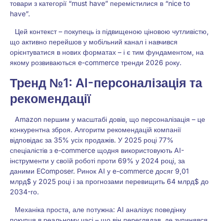
товари з категорії “must have” перемістилися в “nice to
have”.
Цей контекст – покупець із підвищеною ціновою чутливістю,
що активно перейшов у мобільний канал і навчився
орієнтуватися в нових форматах – і є тим фундаментом, на
якому розвиваються e-commerce тренди 2026 року.
Тренд №1: AI-персоналізація та
рекомендації
Amazon першим у масштабі довів, що персоналізація – це
конкурентна зброя. Алгоритм рекомендацій компанії
відповідає за 35% усіх продажів. У 2025 році 77%
спеціалістів з e-commerce щодня використовують AI-
інструменти у своїй роботі проти 69% у 2024 році, за
даними EComposer. Ринок AI у e-commerce досяг 9,01
млрд$ у 2025 році і за прогнозами перевищить 64 млрд$ до
2034-го.
Механіка проста, але потужна: AI аналізує поведінку
покупця в реальному часі – що він переглядав, де зупинявся,