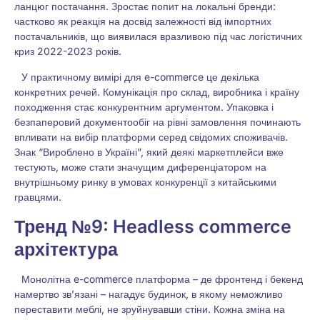
ланцюг постачання. Зростає попит на локальні бренди:
частково як реакція на досвід залежності від імпортних
постачальників, що виявилася вразливою під час логістичних
криз 2022-2023 років.
У практичному вимірі для e-commerce це декілька
конкретних речей. Комунікація про склад, виробника і країну
походження стає конкурентним аргументом. Упаковка і
безпаперовий документообіг на рівні замовлення починають
впливати на вибір платформи серед свідомих споживачів.
Знак “Вироблено в Україні”, який деякі маркетплейси вже
тестують, може стати значущим диференціатором на
внутрішньому ринку в умовах конкуренції з китайськими
гравцями.
Тренд №9: Headless commerce
архітектура
Монолітна e-commerce платформа – де фронтенд і бекенд
намертво зв’язані – нагадує будинок, в якому неможливо
переставити меблі, не зруйнувавши стіни. Кожна зміна на