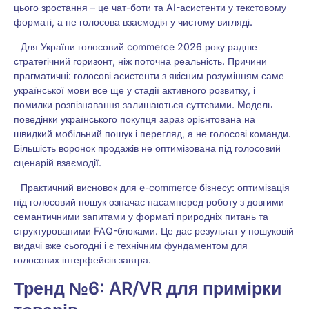
цього зростання – це чат-боти та AI-асистенти у текстовому
форматі, а не голосова взаємодія у чистому вигляді.
Для України голосовий commerce 2026 року радше
стратегічний горизонт, ніж поточна реальність. Причини
прагматичні: голосові асистенти з якісним розумінням саме
української мови все ще у стадії активного розвитку, і
помилки розпізнавання залишаються суттєвими. Модель
поведінки українського покупця зараз орієнтована на
швидкий мобільний пошук і перегляд, а не голосові команди.
Більшість воронок продажів не оптимізована під голосовий
сценарій взаємодії.
Практичний висновок для e-commerce бізнесу: оптимізація
під голосовий пошук означає насамперед роботу з довгими
семантичними запитами у форматі природніх питань та
структурованими FAQ-блоками. Це дає результат у пошуковій
видачі вже сьогодні і є технічним фундаментом для
голосових інтерфейсів завтра.
Тренд №6: AR/VR для примірки