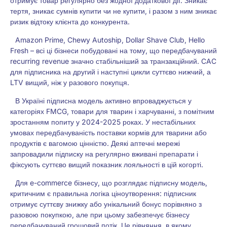
отримує товар регулярно без жодної додаткової дії. Зникає
тертя, зникає сумнів купити чи не купити, і разом з ним зникає
ризик відтоку клієнта до конкурента.
Amazon Prime, Chewy Autoship, Dollar Shave Club, Hello
Fresh – всі ці бізнеси побудовані на тому, що передбачуваний
recurring revenue значно стабільніший за транзакційний. CAC
для підписника на другий і наступні цикли суттєво нижчий, а
LTV вищий, ніж у разового покупця.
В Україні підписна модель активно впроваджується у
категоріях FMCG, товари для тварин і харчуванні, з помітним
зростанням попиту у 2024-2025 роках. У нестабільних
умовах передбачуваність поставки кормів для тварини або
продуктів є вагомою цінністю. Деякі аптечні мережі
запровадили підписку на регулярно вживані препарати і
фіксують суттєво вищий показник лояльності в цій когорті.
Для e-commerce бізнесу, що розглядає підписну модель,
критичним є правильна логіка ціноутворення: підписник
отримує суттєву знижку або унікальний бонус порівняно з
разовою покупкою, але при цьому забезпечує бізнесу
передбачуваний грошовий потік. Це рівняння, в якому