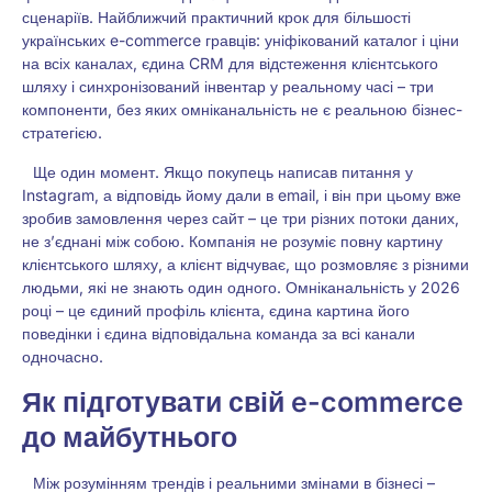
сценаріїв. Найближчий практичний крок для більшості
українських e-commerce гравців: уніфікований каталог і ціни
на всіх каналах, єдина CRM для відстеження клієнтського
шляху і синхронізований інвентар у реальному часі – три
компоненти, без яких омніканальність не є реальною бізнес-
стратегією.
Ще один момент. Якщо покупець написав питання у
Instagram, а відповідь йому дали в email, і він при цьому вже
зробив замовлення через сайт – це три різних потоки даних,
не з’єднані між собою. Компанія не розуміє повну картину
клієнтського шляху, а клієнт відчуває, що розмовляє з різними
людьми, які не знають один одного. Омніканальність у 2026
році – це єдиний профіль клієнта, єдина картина його
поведінки і єдина відповідальна команда за всі канали
одночасно.
Як підготувати свій e-commerce
до майбутнього
Між розумінням трендів і реальними змінами в бізнесі –