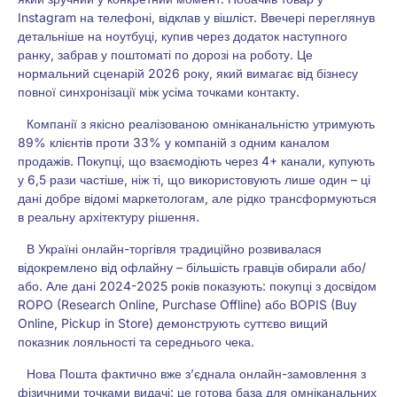
Instagram на телефоні, відклав у вішліст. Ввечері переглянув
детальніше на ноутбуці, купив через додаток наступного
ранку, забрав у поштоматі по дорозі на роботу. Це
нормальний сценарій 2026 року, який вимагає від бізнесу
повної синхронізації між усіма точками контакту.
Компанії з якісно реалізованою омніканальністю утримують
89% клієнтів проти 33% у компаній з одним каналом
продажів. Покупці, що взаємодіють через 4+ канали, купують
у 6,5 рази частіше, ніж ті, що використовують лише один – ці
дані добре відомі маркетологам, але рідко трансформуються
в реальну архітектуру рішення.
В Україні онлайн-торгівля традиційно розвивалася
відокремлено від офлайну – більшість гравців обирали або/
або. Але дані 2024-2025 років показують: покупці з досвідом
ROPO (Research Online, Purchase Offline) або BOPIS (Buy
Online, Pickup in Store) демонструють суттєво вищий
показник лояльності та середнього чека.
Нова Пошта фактично вже з’єднала онлайн-замовлення з
фізичними точками видачі: це готова база для омніканальних