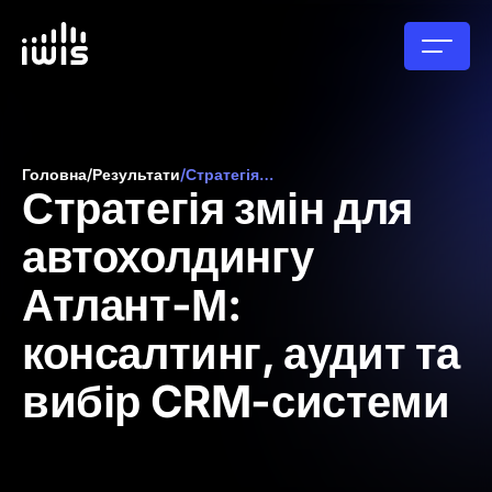
Головна
/
Результати
/
Стратегія змін для автохолдингу Атлант-М:...
Стратегія змін для
автохолдингу
Атлант-М:
консалтинг, аудит та
вибір CRM-системи