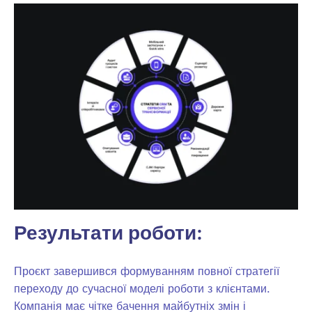
Результати роботи:
Проєкт завершився формуванням повної стратегії
переходу до сучасної моделі роботи з клієнтами.
Компанія має чітке бачення майбутніх змін і