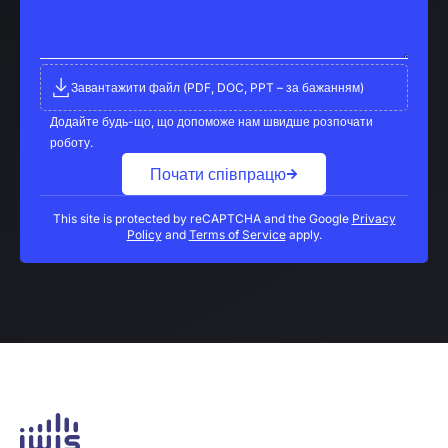
Завантажити файл (PDF, DOC, PPT – за бажанням)
Додайте будь-що, що допоможе нам швидше розпочати
роботу.
Почати співпрацю
This site is protected by reCAPTCHA and the Google
Privacy
Policy
and
Terms of Service
apply.