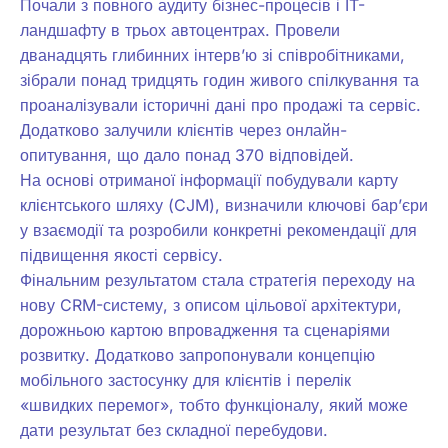
Почали з повного аудиту бізнес-процесів і IT-
ландшафту в трьох автоцентрах. Провели
дванадцять глибинних інтерв’ю зі співробітниками,
зібрали понад тридцять годин живого спілкування та
проаналізували історичні дані про продажі та сервіс.
Додатково залучили клієнтів через онлайн-
опитування, що дало понад 370 відповідей.
На основі отриманої інформації побудували карту
клієнтського шляху (CJM), визначили ключові бар’єри
у взаємодії та розробили конкретні рекомендації для
підвищення якості сервісу.
Фінальним результатом стала стратегія переходу на
нову CRM-систему, з описом цільової архітектури,
дорожньою картою впровадження та сценаріями
розвитку. Додатково запропонували концепцію
мобільного застосунку для клієнтів і перелік
«швидких перемог», тобто функціоналу, який може
дати результат без складної перебудови.