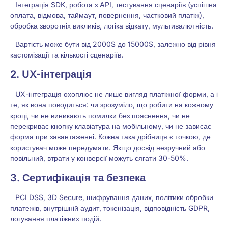
Інтеграція SDK, робота з API, тестування сценаріїв (успішна
оплата, відмова, таймаут, повернення, частковий платіж),
обробка зворотніх викликів, логіка відкату, мультивалютність.
Вартість може бути від 2000$ до 15000$, залежно від рівня
кастомізації та кількості сценаріїв.
2. UX-інтеграція
UX-інтеграція охоплює не лише вигляд платіжної форми, а і
те, як вона поводиться: чи зрозуміло, що робити на кожному
кроці, чи не виникають помилки без пояснення, чи не
перекриває кнопку клавіатура на мобільному, чи не зависає
форма при завантаженні. Кожна така дрібниця є точкою, де
користувач може передумати. Якщо досвід незручний або
повільний, втрати у конверсії можуть сягати 30-50%.
3. Сертифікація та безпека
PCI DSS, 3D Secure, шифрування даних, політики обробки
платежів, внутрішній аудит, токенізація, відповідність GDPR,
логування платіжних подій.