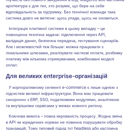
архітектура є для тих, хто розуміє, що бере на себе
відповідальність за підтримку. Без технічної команди така
система довго не витягне: щось упаде, щось не оновиться.
Інтеграція платіжної системи в цьому випадку – це
повноцінна технічна задача: підключення через API,
валідація даних, безпечна передача, тестування сценаріїв.
Але і можливостей теж більше: можна працювати з
локальними шлюзами, реалізувати часткові оплати, розбивку
платежу між кількома отримувачами, комбіновані моделі
оплат.
Для великих enterprise-організацій
У корпоративному сегменті e-commerce є лише однією з
підсистем великої інфраструктури. Вона має працювати
синхронно з ERP, SSO, податковими модулями, аналітикою
та внутрішніми сервісами у межах кожного регіону.
Ключова вимога – повна керованість процесу. Жодна зміна
в API чи юридичних нормах не повинна порушувати обробку
транзакцій. Тому типовий підхід тут headless або кастомна