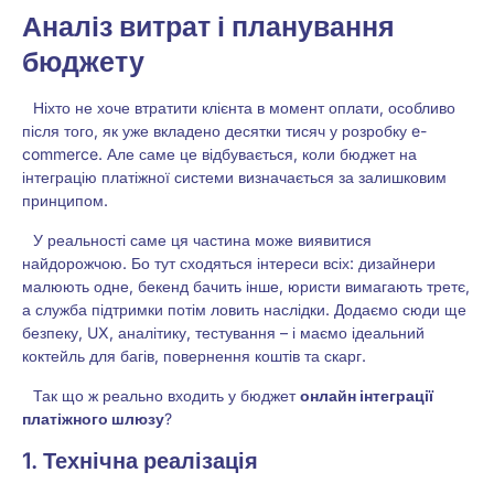
Аналіз витрат і планування
бюджету
Ніхто не хоче втратити клієнта в момент оплати, особливо
після того, як уже вкладено десятки тисяч у розробку e-
commerce. Але саме це відбувається, коли бюджет на
інтеграцію платіжної системи визначається за залишковим
принципом.
У реальності саме ця частина може виявитися
найдорожчою. Бо тут сходяться інтереси всіх: дизайнери
малюють одне, бекенд бачить інше, юристи вимагають третє,
а служба підтримки потім ловить наслідки. Додаємо сюди ще
безпеку, UX, аналітику, тестування – і маємо ідеальний
коктейль для багів, повернення коштів та скарг.
Так що ж реально входить у бюджет
онлайн інтеграції
платіжного шлюзу
?
1. Технічна реалізація