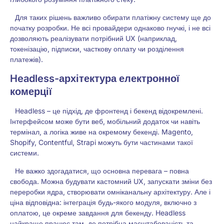
Для таких рішень важливо обирати платіжну систему ще до
початку розробки. Не всі провайдери однаково гнучкі, і не всі
дозволяють реалізувати потрібний UX (наприклад,
токенізацію, підписки, часткову оплату чи розділення
платежів).
Headless-архітектура електронної
комерції
Headless – це підхід, де фронтенд і бекенд відокремлені.
Інтерфейсом може бути веб, мобільний додаток чи навіть
термінал, а логіка живе на окремому бекенді. Magento,
Shopify, Contentful, Strapi можуть бути частинами такої
системи.
Не важко здогадатися, що основна перевага – повна
свобода. Можна будувати кастомний UX, запускати зміни без
переробки ядра, створювати омніканальну архітектуру. Але і
ціна відповідна: інтеграція будь-якого модуля, включно з
оплатою, це окреме завдання для бекенду. Headless
найкраще працює там, де потрібна масштабованість та