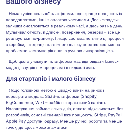
вашого бізнесу
Немає універсальної платформи: одні краще працюють із
передоплатами, інші з оплатою частинами. Десь складські
залишки оновлюються в реальному часі, а десь раз на день.
Мультивалютність, підписки, повернення, резерви – все це
реалізується по-різному. І якщо система не тягне ці процеси
з коробки, інтеграція платіжного шлюзу перетворюється на
проблемне кастомне рішення з ручною синхронізацією.
Щоб цього уникнути, платформа має відповідати бізнес-
моделі, внутрішнім процесам і швидкості змін.
Для стартапів і малого бізнесу
Якщо головною метою є швидко вийти на ринок і
перевірити модель, SaaS-платформи (Shopify,
BigCommerce, Wix) – найбільш практичний варіант.
Налаштування займає кілька днів, оплата підключається без
розробників, основні сценарії вже працюють. Stripe, PayPal,
Apple Pay доступні одразу. Менше ручної роботи та менше
точок, де щось може зламатися.