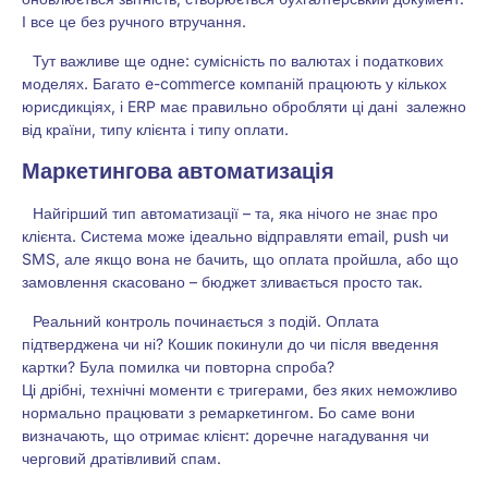
І все це без ручного втручання.
Тут важливе ще одне: сумісність по валютах і податкових
моделях. Багато e-commerce компаній працюють у кількох
юрисдикціях, і ERP має правильно обробляти ці дані залежно
від країни, типу клієнта і типу оплати.
Маркетингова автоматизація
Найгірший тип автоматизації – та, яка нічого не знає про
клієнта. Система може ідеально відправляти email, push чи
SMS, але якщо вона не бачить, що оплата пройшла, або що
замовлення скасовано – бюджет зливається просто так.
Реальний контроль починається з подій. Оплата
підтверджена чи ні? Кошик покинули до чи після введення
картки? Була помилка чи повторна спроба?
Ці дрібні, технічні моменти є тригерами, без яких неможливо
нормально працювати з ремаркетингом. Бо саме вони
визначають, що отримає клієнт: доречне нагадування чи
черговий дратівливий спам.