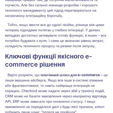
гнучкість. Але без сильної команди розробки і хорошого
технічного менеджменту цей підхід перетворюється на
нескінченну інтеграційну боротьбу.
Тобто, якщо звести все до однієї лінійки, різниця між цими
чотирма підходами полягає у глибині інтеграції. У деяких
випадках достатньо активувати готову функцію, в інших – все
потрібно будувати з нуля. І саме це визначає рівень витрат,
складність технічного процесу та ризики після запуску.
Ключові функції якісного e-
commerce рішення
Варто розуміти, що
платіжний шлюз для e-commerce
– це
лише вершина айсберга. Якщо все інше в системі зламане
або фрагментоване, то навіть найкраща інтеграція не
спрацює. Checkout може падати через збій у трекінгу подій,
CRM може не бачити замовлення через некоректну відповідь
API, ERP може зависати при оновленні статусу. І якщо
замовлення не передалося далі з будь-якої причини, клієнт
побачить лише одне: “оплата не пройшла”.