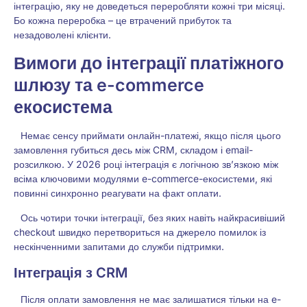
інтеграцію, яку не доведеться переробляти кожні три місяці.
Бо кожна переробка – це втрачений прибуток та
незадоволені клієнти.
Вимоги до інтеграції платіжного
шлюзу та e-commerce
екосистема
Немає сенсу приймати онлайн-платежі, якщо після цього
замовлення губиться десь між CRM, складом і email-
розсилкою. У 2026 році інтеграція є логічною зв’язкою між
всіма ключовими модулями e-commerce-екосистеми, які
повинні синхронно реагувати на факт оплати.
Ось чотири точки інтеграції, без яких навіть найкрасивіший
checkout швидко перетвориться на джерело помилок із
нескінченними запитами до служби підтримки.
Інтеграція з CRM
Після оплати замовлення не має залишатися тільки на e-