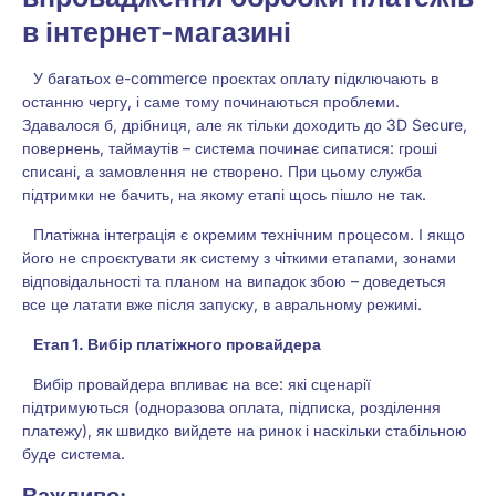
в інтернет-магазині
У багатьох e-commerce проєктах оплату підключають в
останню чергу, і саме тому починаються проблеми.
Здавалося б, дрібниця, але як тільки доходить до 3D Secure,
повернень, таймаутів – система починає сипатися: гроші
списані, а замовлення не створено. При цьому служба
підтримки не бачить, на якому етапі щось пішло не так.
Платіжна інтеграція є окремим технічним процесом. І якщо
його не спроєктувати як систему з чіткими етапами, зонами
відповідальності та планом на випадок збою – доведеться
все це латати вже після запуску, в авральному режимі.
Етап 1. Вибір платіжного провайдера
Вибір провайдера впливає на все: які сценарії
підтримуються (одноразова оплата, підписка, розділення
платежу), як швидко вийдете на ринок і наскільки стабільною
буде система.