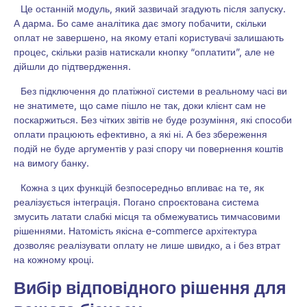
Це останній модуль, який зазвичай згадують після запуску.
А дарма. Бо саме аналітика дає змогу побачити, скільки
оплат не завершено, на якому етапі користувачі залишають
процес, скільки разів натискали кнопку “оплатити”, але не
дійшли до підтвердження.
Без підключення до платіжної системи в реальному часі ви
не знатимете, що саме пішло не так, доки клієнт сам не
поскаржиться. Без чітких звітів не буде розуміння, які способи
оплати працюють ефективно, а які ні. А без збереження
подій не буде аргументів у разі спору чи повернення коштів
на вимогу банку.
Кожна з цих функцій безпосередньо впливає на те, як
реалізується інтеграція. Погано спроєктована система
змусить латати слабкі місця та обмежуватись тимчасовими
рішеннями. Натомість якісна e-commerce архітектура
дозволяє реалізувати оплату не лише швидко, а і без втрат
на кожному кроці.
Вибір відповідного рішення для