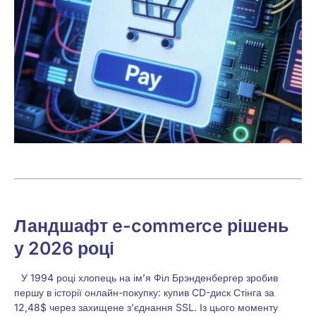
Ландшафт e-commerce рішень
у 2026 році
У 1994 році хлопець на ім’я Філ Брэнденбергер зробив
першу в історії онлайн-покупку: купив CD-диск Стінга за
12,48$ через захищене з’єднання SSL. Із цього моменту