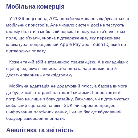
Мобільна комерція
У 2026 році понад 70% онлайн-замовлень відбуваються з
мобільних пристроїв. Але чимало систем досі не тестують
форму оплати в мобільній версії. І в результаті з’являються
поля, що з’їхали, кнопка підтвердження, яку перекриває
клавіатура, непрацюючий Apple Pay або Touch ID, який не
підтверджує оплату.
Кожен такий збій є втраченою транзакцією. А в складніших
сценаріях, як-от підписка або оплата частинами, ще й
десятки звернень у техпідтримку.
Мобільна адаптація не додатковий плюс, а базова вимога
до будь-якої інтеграції платіжної системи. І перевіряти її
потрібно не лише з боку дизайну. Важливо, чи підтримується
мобільний сценарій на рівні SDK, чи коректно працює
шифрування платіжних даних, і чи не блокує вбудований
браузер завершення оплати.
Аналітика та звітність