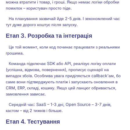
можна втратити і товар, і гроші. Якщо немає логіки обробки
помилок – користувач просто піде.
На планування зазвичай йде 2-5 днів. І зекономлений час
тут дуже дорого коштує після запуску.
Етап 3. Розробка та інтеграція
Це той момент, коли код починає працювати з реальними
грошима.
Команда підключає SDK або API, реалізує логіку оплати
(успішна, відмова, повернення), прописує сценарії на
випадок збоїв. Особлива увага приділяється callback’ам, бо
саме вони підтверджують платіж і запускають оновлення в
CRM, ERP, складі, кошику. Якщо цей ланцюг обривається,
замовлення зависає.
Середній час: SaaS – 1-3 дні, Open Source – 3-7 днів,
кастом – від 2 тижнів і більше.
Етап 4. Тестування