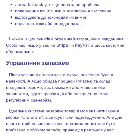
логіка fallback’у, якщо оплата не пройшла,
повернення коштів, якщо замовлення скасоване,
відповідність до законодавчих вимог,
поділ платежів або передоплата.
І кожен із цих пунктів є окремим інтеграційним завданням.
Особливо, якщо у вас не Stripe чи PayPal, а щось кастомне
або локальне.
Управління запасами
Після успішної оплати клієнт очікує, що товар буде в
наявності. А якщо обидва процеси (платежі та склад)
працюють окремо, з затримками або кешованими
залишками, відкат транзакцій або повернення стане
регулярним сценарієм.
Ідеальна система резервує товар в момент натискання
кнопки “Оплатити”, а списує після підтвердження. Але для
цього потрібна синхронізація: платіжна логіка має бути
пов’язана з обліком запасів, причому в реальному часі.