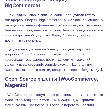
BigCommerce)
Найшвидший спосіб вийти онлайн – орендувати готову
платформу. Shopify, BigCommerce, Wix є SaaS-рішеннями з
передвстановленим функціоналом: шаблони, маркетплейси,
базова аналітика, платіжні системи. Інтеграції підключаються
через маркетплейс додатків Stripe, Apple Pay, PayPal
доступні в кілька кліків.
Це ідеально для малого бізнесу: швидкий старт без
розробки. Але обмеження приходять зростанням:
кастомізація ускладнена, доступ до коду мінімальний,
залежність від сторонніх сервісів висока. Навіть критичні
вузли, такі як процес оплати, працюють через обхідні модулі.
Open-Source рішення (WooCommerce,
Magento)
WooCommerce є популярним рішенням для тих, хто вже на
WordPress. Magento потужніше, складніше, з ширшими
можливостями кастомізації. Головна перевага – повний