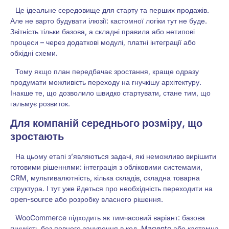
Це ідеальне середовище для старту та перших продажів.
Але не варто будувати ілюзії: кастомної логіки тут не буде.
Звітність тільки базова, а складні правила або нетипові
процеси – через додаткові модулі, платні інтеграції або
обхідні схеми.
Тому якщо план передбачає зростання, краще одразу
продумати можливість переходу на гнучкішу архітектуру.
Інакше те, що дозволило швидко стартувати, стане тим, що
гальмує розвиток.
Для компаній середнього розміру, що
зростають
На цьому етапі з’являються задачі, які неможливо вирішити
готовими рішеннями: інтеграція з обліковими системами,
CRM, мультивалютність, кілька складів, складна товарна
структура. І тут уже йдеться про необхідність переходити на
open-source або розробку власного рішення.
WooCommerce підходить як тимчасовий варіант: базова
гнучкість без повного занурення в код. Magento або кастомна