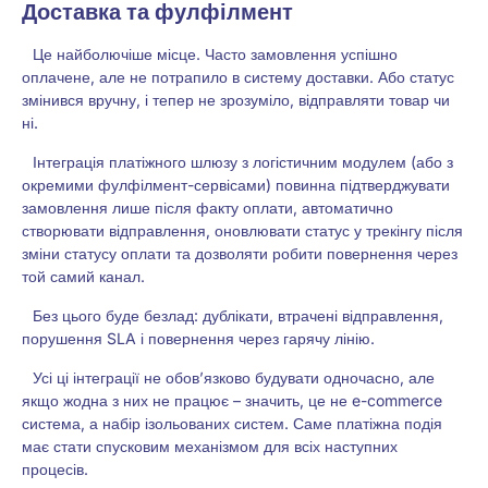
Доставка та фулфілмент
Це найболючіше місце. Часто замовлення успішно
оплачене, але не потрапило в систему доставки. Або статус
змінився вручну, і тепер не зрозуміло, відправляти товар чи
ні.
Інтеграція платіжного шлюзу з логістичним модулем (або з
окремими фулфілмент-сервісами) повинна підтверджувати
замовлення лише після факту оплати, автоматично
створювати відправлення, оновлювати статус у трекінгу після
зміни статусу оплати та дозволяти робити повернення через
той самий канал.
Без цього буде безлад: дублікати, втрачені відправлення,
порушення SLA і повернення через гарячу лінію.
Усі ці інтеграції не обов’язково будувати одночасно, але
якщо жодна з них не працює – значить, це не e-commerce
система, а набір ізольованих систем. Саме платіжна подія
має стати спусковим механізмом для всіх наступних
процесів.