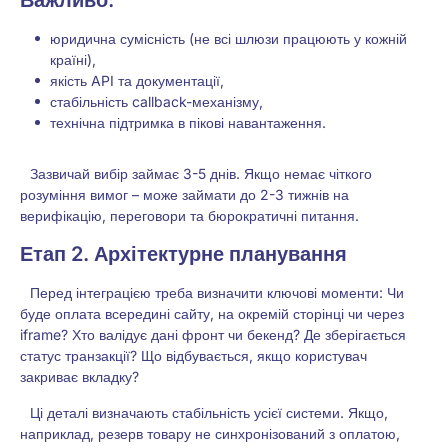
Важливо:
юридична сумісність (не всі шлюзи працюють у кожній
країні),
якість API та документації,
стабільність callback-механізму,
технічна підтримка в пікові навантаження.
Зазвичай вибір займає 3-5 днів. Якщо немає чіткого
розуміння вимог – може займати до 2-3 тижнів на
верифікацію, переговори та бюрократичні питання.
Етап 2. Архітектурне планування
Перед інтеграцією треба визначити ключові моменти: Чи
буде оплата всередині сайту, на окремій сторінці чи через
iframe? Хто валідує дані фронт чи бекенд? Де зберігається
статус транзакції? Що відбувається, якщо користувач
закриває вкладку?
Ці деталі визначають стабільність усієї системи. Якщо,
наприклад, резерв товару не синхронізований з оплатою,