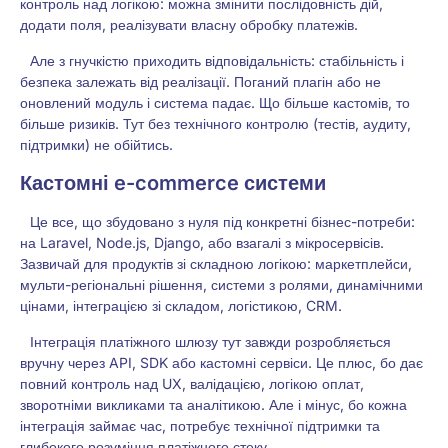
контроль над логікою: можна змінити послідовність дій,
додати поля, реалізувати власну обробку платежів.
Але з гнучкістю приходить відповідальність: стабільність і
безпека залежать від реалізації. Поганий плагін або не
оновлений модуль і система падає. Що більше кастомів, то
більше ризиків. Тут без технічного контролю (тестів, аудиту,
підтримки) не обійтись.
Кастомні e-commerce системи
Це все, що збудовано з нуля під конкретні бізнес-потреби:
на Laravel, Node.js, Django, або взагалі з мікросервісів.
Зазвичай для продуктів зі складною логікою: маркетплейси,
мульти-регіональні рішення, системи з ролями, динамічними
цінами, інтеграцією зі складом, логістикою, CRM.
Інтеграція платіжного шлюзу тут завжди розробляється
вручну через API, SDK або кастомні сервіси. Це плюс, бо дає
повний контроль над UX, валідацією, логікою оплат,
зворотніми викликами та аналітикою. Але і мінус, бо кожна
інтеграція займає час, потребує технічної підтримки та
глибокого розуміння платіжного стеку.