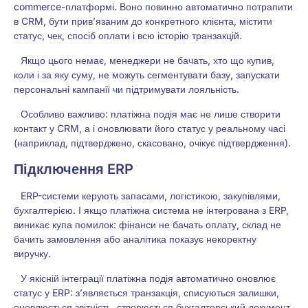
commerce-платформі. Воно повинно автоматично потрапити
в CRM, бути прив’язаним до конкретного клієнта, містити
статус, чек, спосіб оплати і всю історію транзакцій.
Якщо цього немає, менеджери не бачать, хто що купив,
коли і за яку суму, не можуть сегментувати базу, запускати
персональні кампанії чи підтримувати лояльність.
Особливо важливо: платіжна подія має не лише створити
контакт у CRM, а і оновлювати його статус у реальному часі
(наприклад, підтверджено, скасовано, очікує підтвердження).
Підключення ERP
ERP-системи керують запасами, логістикою, закупівлями,
бухгалтерією. І якщо платіжна система не інтегрована з ERP,
виникає купа помилок: фінанси не бачать оплату, склад не
бачить замовлення або аналітика показує некоректну
виручку.
У якісній інтеграції платіжна подія автоматично оновлює
статус у ERP: з’являється транзакція, списуються залишки,
оновлюється звітність, створюється бухгалтерський документ.