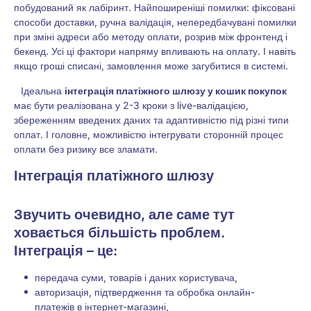
побудований як лабіринт. Найпоширеніші помилки: фіксовані
способи доставки, ручна валідація, непередбачувані помилки
при зміні адреси або методу оплати, розрив між фронтенд і
бекенд. Усі ці фактори напряму впливають на оплату. І навіть
якщо гроші списані, замовлення може загубитися в системі.
Ідеальна
інтеграція платіжного шлюзу у кошик покупок
має бути реалізована у 2-3 кроки з live-валідацією,
збереженням введених даних та адаптивністю під різні типи
оплат. І головне, можливістю інтегрувати сторонній процес
оплати без ризику все зламати.
Інтеграція платіжного шлюзу
Звучить очевидно, але саме тут
ховається більшість проблем.
Інтеграція – це:
передача суми, товарів і даних користувача,
авторизація, підтвердження та обробка онлайн-
платежів в інтернет-магазині,