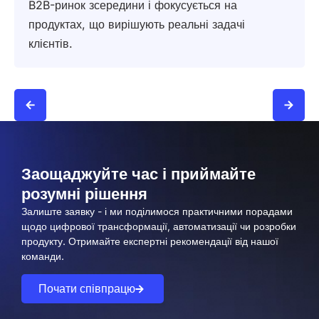
B2B-ринок зсередини і фокусується на
продуктах, що вирішують реальні задачі
клієнтів.
Заощаджуйте час і приймайте
розумні рішення
Залиште заявку - і ми поділимося практичними порадами
щодо цифрової трансформації, автоматизації чи розробки
продукту. Отримайте експертні рекомендації від нашої
команди.
Почати співпрацю