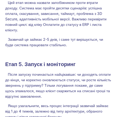
Цей етап можна назвати запобіжником проти втрати
доходу. Система має пройти десятки сценаріїв: успішна
оплата, скасування, зависання, таймаут, проблема з 3D
Secure, адаптивність мобільної версії. Важливо перевірити
повний цикл: від кліку Оплатити до статусу в ERP і листа
клієнту.
Зазвичай це займає 2-5 днів, і саме тут вирішується, чи
буде система працювати стабільно.
Етап 5. Запуск і моніторинг
Після запуску починається найцікавіше: чи доходять оплати
до кінця, чи коректно оновлюються статуси, чи росте кількість
звернень у підтримку? Тільки логування покаже, де саме
щось зламалося, якщо клієнт скаржиться на списані гроші та
відсутнє замовлення.
Якщо узагальнити, весь процес інтеграції зазвичай займає
від 1 до 4 тижнів, залежно від типу архітектури, обраного
шлюзу і рівня готовності бекенду.