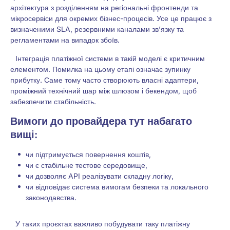
архітектура з розділенням на регіональні фронтенди та
мікросервіси для окремих бізнес-процесів. Усе це працює з
визначеними SLA, резервними каналами зв’язку та
регламентами на випадок збоїв.
Інтеграція платіжної системи в такій моделі є критичним
елементом. Помилка на цьому етапі означає зупинку
прибутку. Саме тому часто створюють власні адаптери,
проміжний технічний шар між шлюзом і бекендом, щоб
забезпечити стабільність.
Вимоги до провайдера тут набагато
вищі:
чи підтримується повернення коштів,
чи є стабільне тестове середовище,
чи дозволяє API реалізувати складну логіку,
чи відповідає система вимогам безпеки та локального
законодавства.
У таких проєктах важливо побудувати таку платіжну