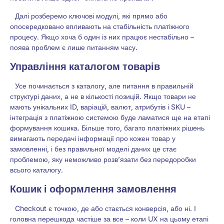
Далі розберемо ключові модулі, які прямо або
опосередковано впливають на стабільність платіжного
процесу. Якщо хоча б один із них працює нестабільно –
поява проблем є лише питанням часу.
Управління каталогом товарів
Усе починається з каталогу, але питання в правильній
структурі даних, а не в кількості позицій. Якщо товари не
мають унікальних ID, варіацій, валют, атрибутів і SKU –
інтеграція з платіжною системою буде ламатися ще на етапі
формування кошика. Більше того, багато платіжних рішень
вимагають передачі інформації про кожен товар у
замовленні, і без правильної моделі даних це стає
проблемою, яку неможливо розв’язати без передоробки
всього каталогу.
Кошик і оформлення замовлення
Checkout є точкою, де або стається конверсія, або ні. І
головна перешкода частіше за все – коли UX на цьому етапі