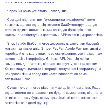
почалась ера онлайн-платежів.
Через 30 років усе стало… складніше.
Сьогодні під поняттям “e-commerce платформа” може
ховатись що завгодно: від готового SaaS-конструктора, де
оплата підключається в кілька кліків, до багаторівневої
кастомної архітектури з десятками API-зв’язків і мікросервісів.
Shopify або BigCommerce дозволяють запустити базовий
магазин за кілька днів. Stripe, PayPal, Apple Pay там вшиті в
коробку. А от у кастомних headless-рішеннях усе інакше: там
немає навіть інтерфейсу. Є тільки API. Усе, від логіки
замовлень до платежів, збирається вручну, крок за кроком.
Кожен модуль вимагає інтеграції, тестування і координації, а
найвразливішим серед них часто виявляється саме
платіжний шлюз.
Сучасні
e-commerce рішення
– це цілісний організм. Якщо
одна частина не спрацює – не буде ні замовлення, ні оплати,
ні клієнта. І, як у будь-якому організмі, міжсистемні зв’язки
важливіші за окремі функції.