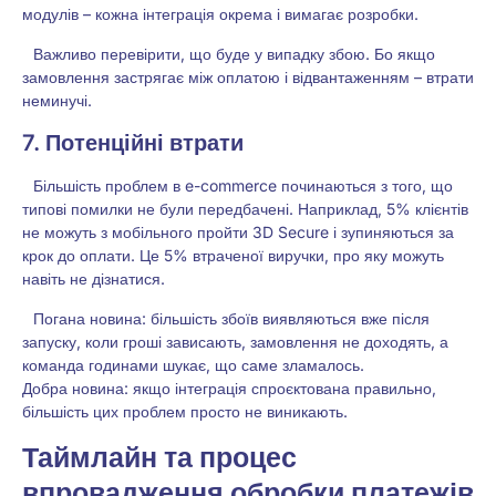
модулів – кожна інтеграція окрема і вимагає розробки.
Важливо перевірити, що буде у випадку збою. Бо якщо
замовлення застрягає між оплатою і відвантаженням – втрати
неминучі.
7. Потенційні втрати
Більшість проблем в e-commerce починаються з того, що
типові помилки не були передбачені. Наприклад, 5% клієнтів
не можуть з мобільного пройти 3D Secure і зупиняються за
крок до оплати. Це 5% втраченої виручки, про яку можуть
навіть не дізнатися.
Погана новина: більшість збоїв виявляються вже після
запуску, коли гроші зависають, замовлення не доходять, а
команда годинами шукає, що саме зламалось.
Добра новина: якщо інтеграція спроєктована правильно,
більшість цих проблем просто не виникають.
Таймлайн та процес
впровадження обробки платежів