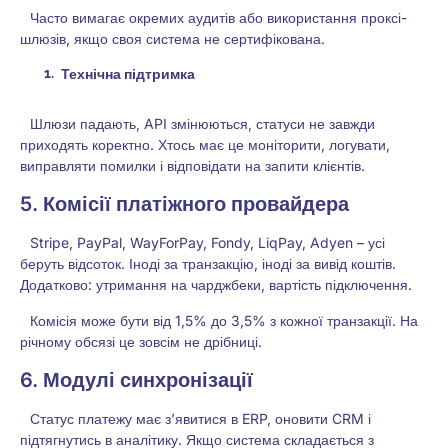
Часто вимагає окремих аудитів або використання проксі-
шлюзів, якщо своя система не сертифікована.
Технічна підтримка
Шлюзи падають, API змінюються, статуси не завжди
приходять коректно. Хтось має це моніторити, логувати,
виправляти помилки і відповідати на запити клієнтів.
5. Комісії платіжного провайдера
Stripe, PayPal, WayForPay, Fondy, LiqPay, Adyen – усі
беруть відсоток. Іноді за транзакцію, іноді за вивід коштів.
Додатково: утримання на чарджбеки, вартість підключення.
Комісія може бути від 1,5% до 3,5% з кожної транзакції. На
річному обсязі це зовсім не дрібниці.
6. Модулі синхронізації
Статус платежу має з’явитися в ERP, оновити CRM і
підтягнутись в аналітику. Якщо система складається з