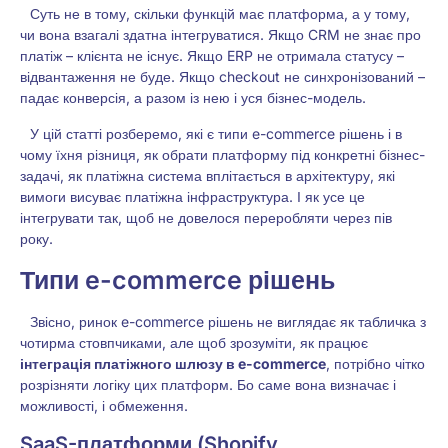
Суть не в тому, скільки функцій має платформа, а у тому,
чи вона взагалі здатна інтегруватися. Якщо CRM не знає про
платіж – клієнта не існує. Якщо ERP не отримала статусу –
відвантаження не буде. Якщо checkout не синхронізований –
падає конверсія, а разом із нею і уся бізнес-модель.
У цій статті розберемо, які є типи e-commerce рішень і в
чому їхня різниця, як обрати платформу під конкретні бізнес-
задачі, як платіжна система вплітається в архітектуру, які
вимоги висуває платіжна інфраструктура. І як усе це
інтегрувати так, щоб не довелося переробляти через пів
року.
Типи e-commerce рішень
Звісно, ринок e-commerce рішень не виглядає як табличка з
чотирма стовпчиками, але щоб зрозуміти, як працює
інтеграція платіжного шлюзу в e-commerce
, потрібно чітко
розрізняти логіку цих платформ. Бо саме вона визначає і
можливості, і обмеження.
SaaS-платформи (Shopify,