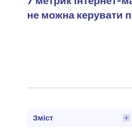
7 метрик інтернет-м
не можна керувати 
Зміст
Чому власники магазинів дивляться