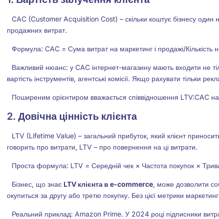
CAC (Customer Acquisition Cost) – скільки коштує бізнесу один 
продажних витрат.
Формула: CAC = Сума витрат на маркетинг і продажі/Кількість но
Важливий нюанс: у CAC інтернет-магазину мають входити не тіл
вартість інструментів, агентські комісії. Якщо рахувати тільки 
Поширеним орієнтиром вважається співвідношення LTV:CAC на р
2. Довічна цінність клієнта
LTV (Lifetime Value) – загальний прибуток, який клієнт приноси
говорить про витрати, LTV – про повернення на ці витрати.
Проста формула: LTV = Середній чек × Частота покупок × Трива
Бізнес, що знає
LTV клієнта в e-commerce
, може дозволити со
окупиться за другу або третю покупку. Без цієї метрики маркетин
Реальний приклад: Amazon Prime. У 2024 році підписники витрача