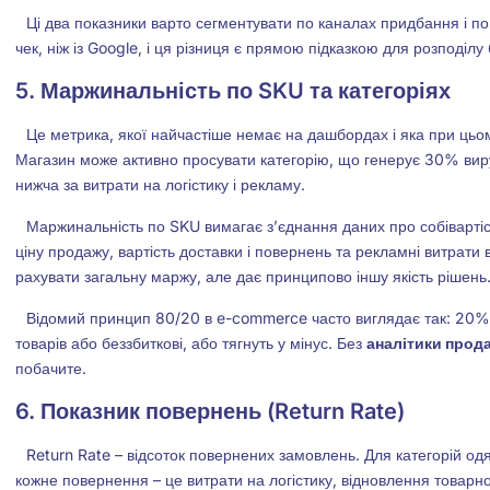
Ці два показники варто сегментувати по каналах придбання і по
чек, ніж із Google, і ця різниця є прямою підказкою для розподілу
5. Маржинальність по SKU та категоріях
Це метрика, якої найчастіше немає на дашбордах і яка при цьо
Магазин може активно просувати категорію, що генерує 30% виру
нижча за витрати на логістику і рекламу.
Маржинальність по SKU вимагає з’єднання даних про собівартіст
ціну продажу, вартість доставки і повернень та рекламні витрати в
рахувати загальну маржу, але дає принципово іншу якість рішень
Відомий принцип 80/20 в e-commerce часто виглядає так: 20
товарів або беззбиткові, або тягнуть у мінус. Без
аналітики прод
побачите.
6. Показник повернень (Return Rate)
Return Rate – відсоток повернених замовлень. Для категорій одя
кожне повернення – це витрати на логістику, відновлення товарно