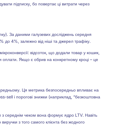
вати підписку, бо повертає ці витрати через
пку).
За даними галузевих досліджень середня
1% до 4%, залежно від ніші та джерел трафіку.
мікроконверсії: відсоток, що додали товар у кошик,
и оплати. Якщо є обрив на конкретному кроці – це
 середньому. Ця метрика безпосередньо впливає на
oss-sell і порогові знижки (наприклад, “безкоштовна
зом з середнім чеком вона формує ядро LTV. Навіть
 виручки з того самого клієнта без жодного