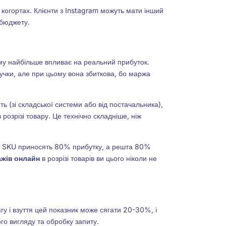
 когортах. Клієнти з Instagram можуть мати інший
 бюджету.
му найбільше впливає на реальний прибуток.
чки, але при цьому вона збиткова, бо маржа
ь (зі складської системи або від постачальника),
 розрізі товару. Це технічно складніше, ніж
.
% SKU приносять 80% прибутку, а решта 80%
ажів онлайн
в розрізі товарів ви цього ніколи не
гу і взуття цей показник може сягати 20-30%, і
го вигляду та обробку запиту.