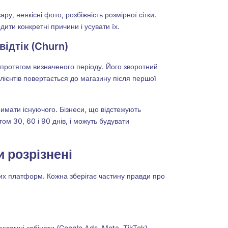
у, неякісні фото, розбіжність розмірної сітки.
дити конкретні причини і усувати їх.
відтік (Churn)
у протягом визначеного періоду. Його зворотний
клієнтів повертається до магазину після першої
тримати існуючого. Бізнеси, що відстежують
гом 30, 60 і 90 днів, і можуть будувати
и розрізнені
них платформ. Кожна зберігає частину правди про
Рекламні кабінети (Google Ads, Meta, TikTok)