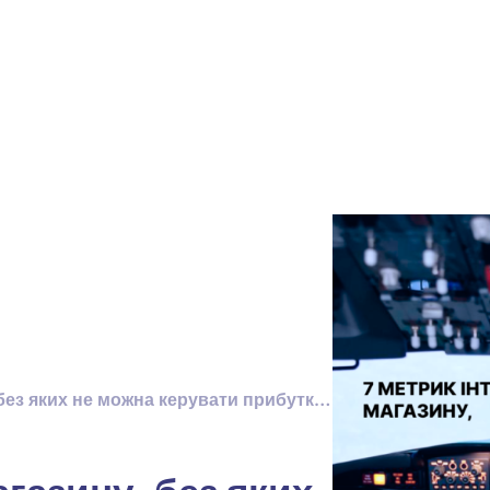
7 метрик інтернет-магазину, без яких не можна керувати прибутком