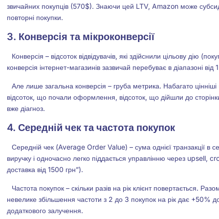
звичайних покупців (570$). Знаючи цей LTV, Amazon може субсиду
повторні покупки.
3. Конверсія та мікроконверсії
Конверсія – відсоток відвідувачів, які здійснили цільову дію (поку
конверсія інтернет-магазинів зазвичай перебуває в діапазоні від 
Але лише загальна конверсія – груба метрика. Набагато цінніші 
відсоток, що почали оформлення, відсоток, що дійшли до сторінк
вже діагноз.
4. Середній чек та частота покупок
Середній чек (Average Order Value) – сума однієї транзакції в
виручку і одночасно легко піддається управлінню через upsell, cr
доставка від 1500 грн”).
Частота покупок – скільки разів на рік клієнт повертається. Ра
невелике збільшення частоти з 2 до 3 покупок на рік дає +50% до
додаткового залучення.