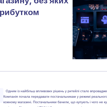
агазину, без яких
прибутком
Одним із найбільш впливових рішень у ритейлі стало впроваджен
Компанія почала передавати постачальникам у режимі реального
кожному магазині. Постачальники бачили, що купують і чого не ку