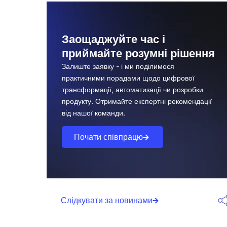
не на ті цифри
Ілюзія виручки без прибутку
Заощаджуйте час і
Типові помилки в трактуванні даних
приймайте розумні рішення
Декілька сценаріїв, з якими
Залиште заявку - і ми поділимося
регулярно стикаються власники
практичними порадами щодо цифрової
магазинів:
трансформації, автоматизації чи розробки
продукту. Отримайте експертні рекомендації
Метрики, без яких не можна
від нашої команди.
керувати e-commerce
Почати співпрацю
1. Вартість залучення клієнта
2. Довічна цінність клієнта
3. Конверсія та мікроконверсії
4. Середній чек та частота покупок
Слідкувати за новинами
5. Маржинальність по SKU та
категоріях