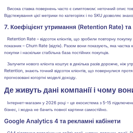
Висока ставка повернень часто є симптомом: неточний опис товар
Відстежування цієї метрики по категоріях і по SKU дозволяє знахо
7. Коефіцієнт утримання (Retention Rate) та 
Retention Rate – відсоток клієнтів, що зробили повторну покупк
показник – Churn Rate (відтік). Разом вони показують, яка частка 
покупки і наскільки стабільна база постійних покупців.
Залучити нового клієнта коштує в декілька разів дорожче, ніж у
Retention, знають точний відсоток клієнтів, що повернулися протя
прогнозовані когортні моделі доходу.
Де живуть дані компанії і чому вон
Інтернет-магазин у 2026 році – це екосистема з 5-15 підключе
бізнес, і жодна не бачить повної картини самостійно.
Google Analytics 4 та рекламні кабінети
GA4 відстежує поведінку на сайті: сесії, шляхи, воронки, події. 