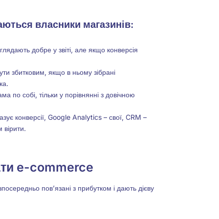
каються власники магазинів:
иглядають добре у звіті, але якщо конверсія
ути збитковим, якщо в ньому зібрані
ка.
ма по собі, тільки у порівнянні з довічною
зує конверсії, Google Analytics – свої, CRM –
 вірити.
вати e-commerce
езпосередньо пов’язані з прибутком і дають дієву