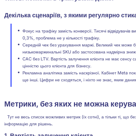
Декілька сценаріїв, з якими регулярно сти
Фокус на трафіку замість конверсії. Тисячі відвідувачів в
0,3%, проблема не у кількості трафіку.
Середній чек без урахування маржі. Великий чек може б
низькомаржинальні SKU або застосована надмірна зниж
CAC без LTV. Вартість залучення клієнта не має сенсу са
цінністю цього клієнта для бізнесу.
Рекламна аналітика замість наскрізної. Кабінет Meta пока
ще інші. Цифри не сходяться, і ніхто не знає, яким даним
Метрики, без яких не можна керу
Тут не весь список можливих метрик (їх сотні), а тільки ті, що б
інформацію для рішень.
1. Вартість залучення клієнта