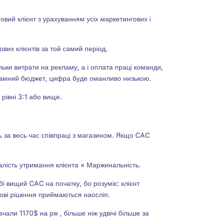
новий клієнт з урахуванням усіх маркетингових і
вих клієнтів за той самий період.
ьки витрати на рекламу, а і оплата праці команди,
рекламний бюджет, цифра буде оманливо низькою.
івні 3:1 або вище.
ть за весь час співпраці з магазином. Якщо CAC
лість утримання клієнта × Маржинальність.
бі вищий CAC на початку, бо розуміє: клієнт
гові рішення приймаються наосліп.
ли 1170$ на рік , більше ніж удвічі більше за