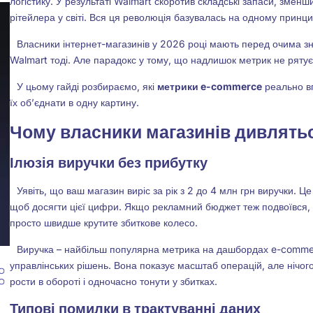
логістику. У результаті Walmart скоротив складські запаси, зменши
рітейлера у світі. Вся ця революція базувалась на одному принц
Власники інтернет-магазинів у 2026 році мають перед очима зн
Walmart тоді. Але парадокс у тому, що надлишок метрик не рятує 
У цьому гайді розбираємо, які
метрики e-commerce
реально вп
їх об’єднати в одну картину.
Чому власники магазинів дивлятьс
Ілюзія виручки без прибутку
Уявіть, що ваш магазин виріс за рік з 2 до 4 млн грн виручки. Це
щоб досягти цієї цифри. Якщо рекламний бюджет теж подвоївся, 
просто швидше крутите збиткове колесо.
Виручка – найбільш популярна метрика на дашбордах e-comme
управлінських рішень. Вона показує масштаб операцій, але нічог
рости в обороті і одночасно тонути у збитках.
Типові помилки в трактуванні даних