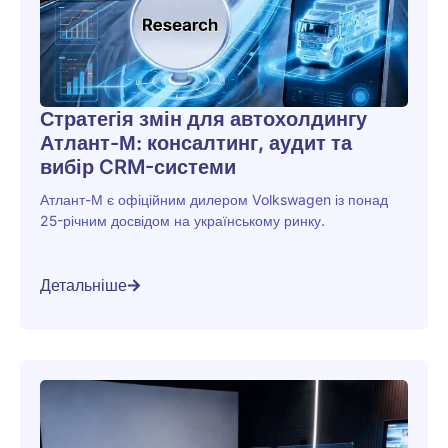
Стратегія змін для автохолдингу
Атлант-М: консалтинг, аудит та
вибір CRM-системи
Атлант-М є офіційним дилером Volkswagen із понад
25-річним досвідом на українському ринку.
Детальніше