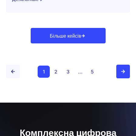
Більше кейсів
1
2
3
...
5
Комплексна цифрова