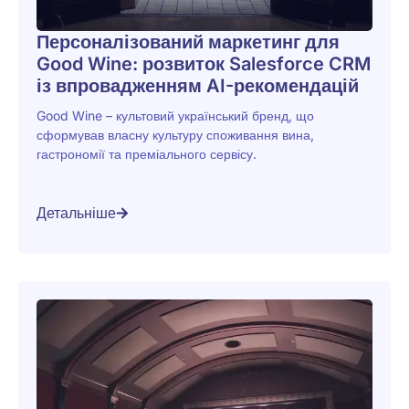
Персоналізований маркетинг для
Good Wine: розвиток Salesforce CRM
із впровадженням AI-рекомендацій
Good Wine – культовий український бренд, що
сформував власну культуру споживання вина,
гастрономії та преміального сервісу.
Детальніше