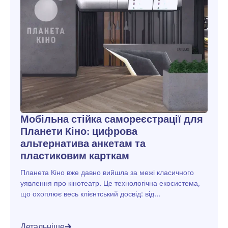
Мобільна стійка самореєстрації для
Планети Кіно: цифрова
альтернатива анкетам та
пластиковим карткам
Планета Кіно вже давно вийшла за межі класичного
уявлення про кінотеатр. Це технологічна екосистема,
що охоплює весь клієнтський досвід: від...
Детальніше