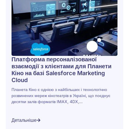
Платформа персоналізованої
взаємодії з клієнтами для Планети
Кіно на базі Salesforce Marketing
Cloud
Планета Кіно є однією з найбільших і технологічно
розвинених мереж кінотеатрів в Україні, що поєднує
десятки залів форматів IMAX, 4DX,...
Детальніше