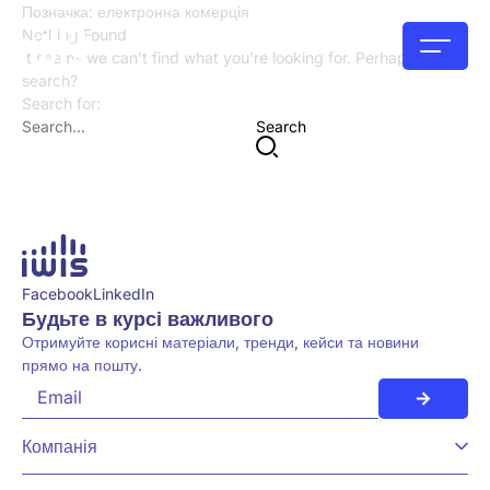
Позначка:
електронна комерція
Nothing Found
It seems we can’t find what you’re looking for. Perhaps try a
search?
Search for:
Search
Facebook
LinkedIn
Будьте в курсі важливого
Отримуйте корисні матеріали, тренди, кейси та новини
прямо на пошту.
Компанія