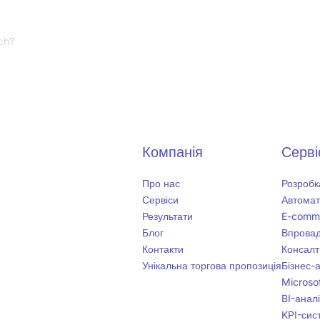
rch?
Компанія
Серві
Про нас
Розробк
Сервіси
Автомат
Результати
E-comm
Блог
Впровад
Контакти
Консалт
Унікальна торгова пропозиція
Бізнес-
Microsof
BI-анал
KPI-сист