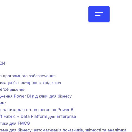
UA
си
а програмного забезпечення
изація бізнес-процесів під ключ
erce рішення
ження Power BI під ключ для бізнесу
инг
аналітика для e-commerce на Power BI
t Fabric + Data Platform для Enterprise
ітика для FMCG
ема для бізнесу: автоматизація показників, звітності та аналітики