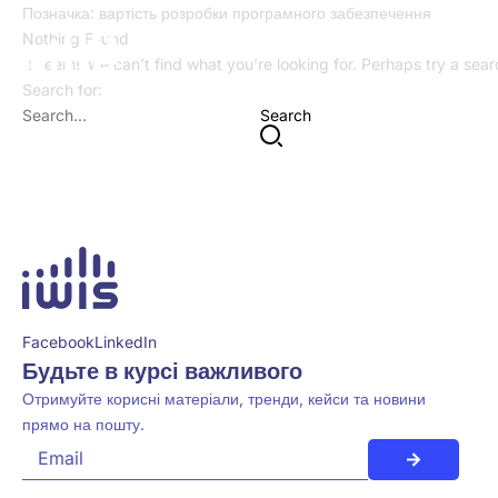
Позначка:
вартість розробки програмного забезпечення
Nothing Found
It seems we can’t find what you’re looking for. Perhaps try a sea
Search for:
Search
Facebook
LinkedIn
Будьте в курсі важливого
Отримуйте корисні матеріали, тренди, кейси та новини
прямо на пошту.