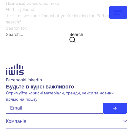
Позначка:
бізнес-аналітика
Nothing Found
It seems we can’t find what you’re looking for. Perhaps try a
search?
Search for:
Search
Facebook
LinkedIn
Будьте в курсі важливого
Отримуйте корисні матеріали, тренди, кейси та новини
прямо на пошту.
Компанія