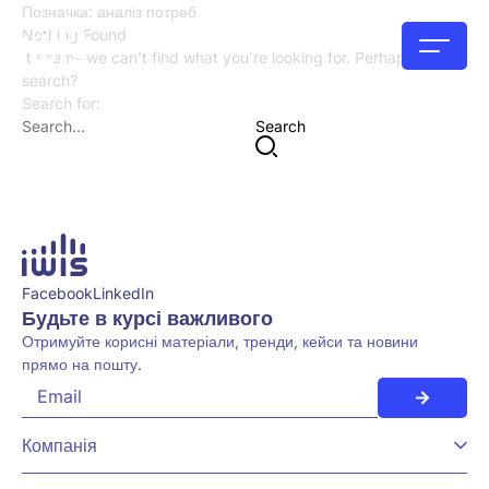
Позначка:
аналіз потреб
Nothing Found
It seems we can’t find what you’re looking for. Perhaps try a
search?
Search for:
Search
Facebook
LinkedIn
Будьте в курсі важливого
Отримуйте корисні матеріали, тренди, кейси та новини
прямо на пошту.
Компанія