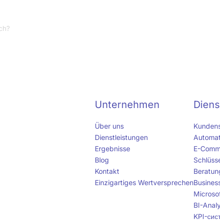
rch?
Unternehmen
Diens
Über uns
Kundens
Dienstleistungen
Automat
Ergebnisse
E-Comm
Blog
Schlüss
Kontakt
Beratun
Einzigartiges Wertversprechen
Busines
Microsof
BI-Anal
KPI-сист