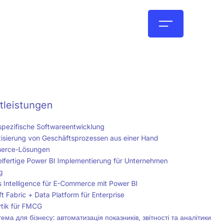
DE
tleistungen
pezifische Softwareentwicklung
isierung von Geschäftsprozessen aus einer Hand
erce-Lösungen
elfertige Power BI Implementierung für Unternehmen
g
s Intelligence für E-Commerce mit Power BI
t Fabric + Data Platform für Enterprise
ytik für FMCG
ема для бізнесу: автоматизація показників, звітності та аналітики