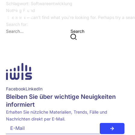
Schlagwort:
Softwareentwicklung
Nothing Found
It seems we can’t find what you’re looking for. Perhaps try a sea
Search for:
Search
Facebook
LinkedIn
Bleiben Sie über wichtige Neuigkeiten
informiert
Erhalten Sie nützliche Materialien, Trends, Fälle und
Nachrichten direkt per E-Mail.