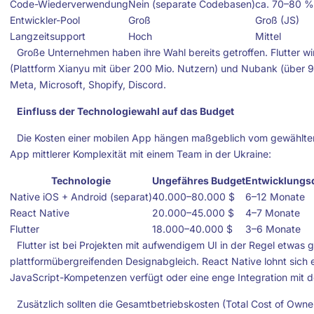
Code-Wiederverwendung
Nein (separate Codebasen)
ca. 70–80 %
Entwickler-Pool
Groß
Groß (JS)
Langzeitsupport
Hoch
Mittel
Große Unternehmen haben ihre Wahl bereits getroffen. Flutter 
(Plattform Xianyu mit über 200 Mio. Nutzern) und Nubank (über 9
Meta, Microsoft, Shopify, Discord.
Einfluss der Technologiewahl auf das Budget
Die Kosten einer mobilen App hängen maßgeblich vom gewählten
App mittlerer Komplexität mit einem Team in der Ukraine:
Technologie
Ungefähres Budget
Entwicklungs
Native iOS + Android (separat)
40.000–80.000 $
6–12 Monate
React Native
20.000–45.000 $
4–7 Monate
Flutter
18.000–40.000 $
3–6 Monate
Flutter ist bei Projekten mit aufwendigem UI in der Regel etwas g
plattformübergreifenden Designabgleich. React Native lohnt sich 
JavaScript-Kompetenzen verfügt oder eine enge Integration mit 
Zusätzlich sollten die Gesamtbetriebskosten (Total Cost of Owne