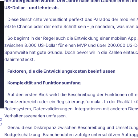
heruntergeladen wurde. Drei Jahre nach dem Launch erhielt Ro
US-Dollar – und lehnte ab.
Diese Geschichte verdeutlicht perfekt das Paradox der mobilen 
letzte Chance oder der erste Schritt sein – je nachdem, was man
So beginnt in der Regel auch die Entwicklung einer mobilen App. 
zwischen 8.000 US-Dollar für einen MVP und über 200.000 US-Dol
Spannweite hat gute Gründe. Doch bevor wir in die Zahlen eintauc
dahintersteckt.
Faktoren, die die Entwicklungskosten beeinflussen
Komplexität und Funktionsumfang
Auf den ersten Blick wirkt die Beschreibung der Funktionen oft e
Benutzerbereich oder ein Registrierungsformular. In der Realität
Rollensystem, Datenvalidierungen, Integrationen mit anderen Die
Verhaltensszenarien umfassen.
Genau diese Diskrepanz zwischen Beschreibung und Umsetzung e
Budgetschätzung. Branchendaten zufolge unterschätzen Auftragg