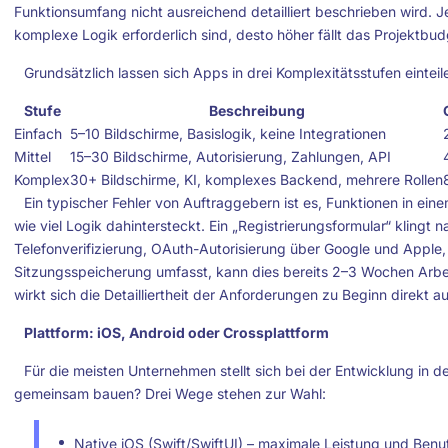
Funktionsumfang nicht ausreichend detailliert beschrieben wird. J
komplexe Logik erforderlich sind, desto höher fällt das Projektbud
Grundsätzlich lassen sich Apps in drei Komplexitätsstufen einteil
Stufe
Beschreibung
Einfach
5–10 Bildschirme, Basislogik, keine Integrationen
Mittel
15–30 Bildschirme, Autorisierung, Zahlungen, API
Komplex
30+ Bildschirme, KI, komplexes Backend, mehrere Rollen
Ein typischer Fehler von Auftraggebern ist es, Funktionen in ei
wie viel Logik dahintersteckt. Ein „Registrierungsformular“ klingt 
Telefonverifizierung, OAuth-Autorisierung über Google und Apple,
Sitzungsspeicherung umfasst, kann dies bereits 2–3 Wochen Arbe
wirkt sich die Detailliertheit der Anforderungen zu Beginn direkt
Plattform: iOS, Android oder Crossplattform
Für die meisten Unternehmen stellt sich bei der Entwicklung in d
gemeinsam bauen? Drei Wege stehen zur Wahl:
Native iOS (Swift/SwiftUI) – maximale Leistung und Benut