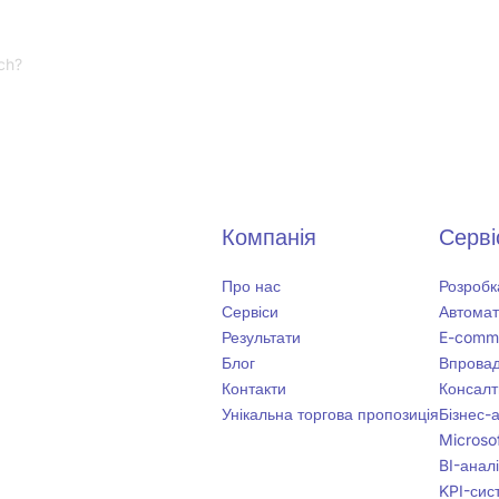
rch?
Компанія
Серві
Про нас
Розробк
Сервіси
Автомат
Результати
E-comm
Блог
Впровад
Контакти
Консалт
Унікальна торгова пропозиція
Бізнес-
Microsof
BI-анал
KPI-сист