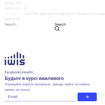
Автор:
SEO
Nothing Found
It seems we can’t find what you’re looking for. Perhaps try a sea
Search for:
Search
Facebook
LinkedIn
Будьте в курсі важливого
Отримуйте корисні матеріали, тренди, кейси та новини
прямо на пошту.