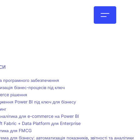
UA
си
а програмного забезпечення
изація бізнес-процесів під ключ
erce рішення
ження Power BI під ключ для бізнесу
инг
аналітика для e-commerce на Power BI
t Fabric + Data Platform для Enterprise
ітика для FMCG
ема для бізнесу: автоматизація показників, звітності та аналітики