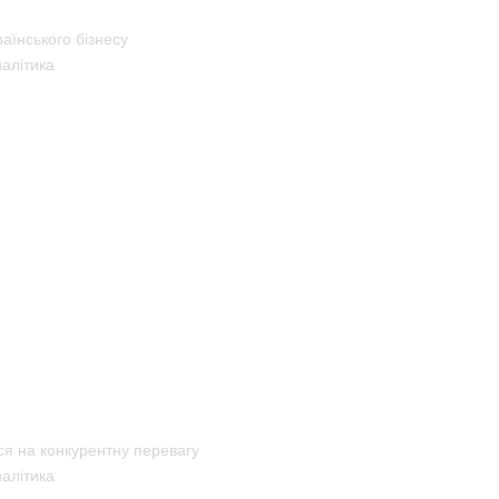
аїнського бізнесу
алітика
ся на конкурентну перевагу
алітика