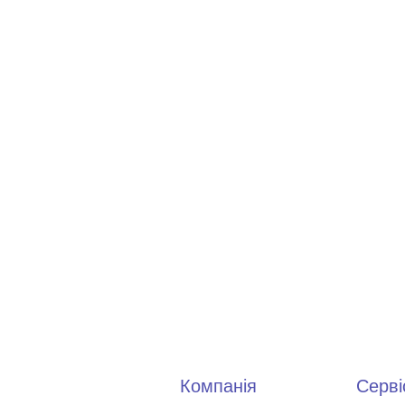
Компанія
Серві